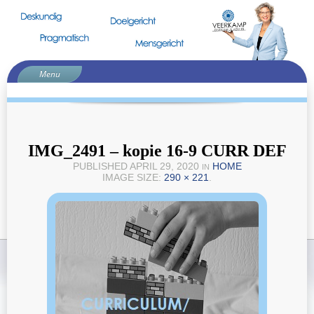
Menu
Home
Voorstellen
Curriculum
IMG_2491 – kopie 16-9 CURR DEF
Teamtrajecten
PUBLISHED
APRIL 29, 2020
HOME
IN
IMAGE SIZE:
290 × 221
.
Goed, beter, best
Samenwerken in de keten
Sterk Techniek Onderwijs
Inspiratie
Contact