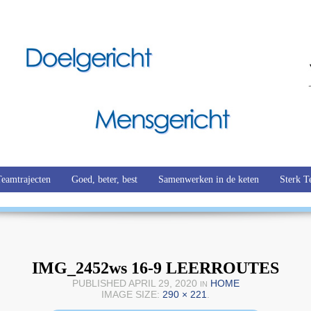
Teamtrajecten
Goed, beter, best
Samenwerken in de keten
Sterk T
IMG_2452ws 16-9 LEERROUTES
PUBLISHED
APRIL 29, 2020
HOME
IN
IMAGE SIZE:
290 × 221
.