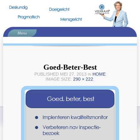
Menu
Home
Voorstellen
Curriculum
Goed-Beter-Best
Teamtrajecten
PUBLISHED
MEI 27, 2013
HOME
IN
IMAGE SIZE:
290 × 222
.
Goed, beter, best
Samenwerken in de keten
Sterk Techniek Onderwijs
Inspiratie
Contact