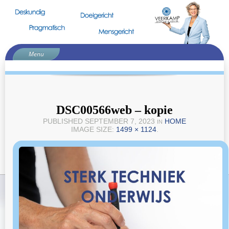
Menu
Home
Voorstellen
Curriculum
DSC00566web – kopie
Teamtrajecten
PUBLISHED
SEPTEMBER 7, 2023
HOME
IN
IMAGE SIZE:
1499 × 1124
.
Goed, beter, best
Samenwerken in de keten
Sterk Techniek Onderwijs
Inspiratie
Contact